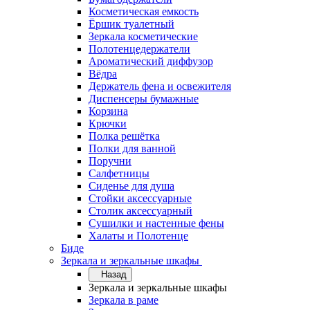
Косметическая емкость
Ёршик туалетный
Зеркала косметические
Полотенцедержатели
Ароматический диффузор
Вёдра
Держатель фена и освежителя
Диспенсеры бумажные
Корзина
Крючки
Полка решётка
Полки для ванной
Поручни
Салфетницы
Сиденье для душа
Стойки аксессуарные
Столик аксессуарный
Сушилки и настенные фены
Халаты и Полотенце
Биде
Зеркала и зеркальные шкафы
Назад
Зеркала и зеркальные шкафы
Зеркала в раме