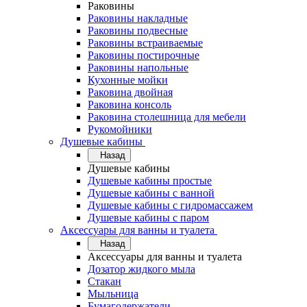
Раковины
Раковины накладные
Раковины подвесные
Раковины встраиваемые
Раковины постирочные
Раковины напольные
Кухонные мойки
Раковина двойная
Раковина консоль
Раковина столешница для мебели
Рукомойники
Душевые кабины
Назад
Душевые кабины
Душевые кабины простые
Душевые кабины с ванной
Душевые кабины с гидромассажем
Душевые кабины с паром
Аксессуары для ванны и туалета
Назад
Аксессуары для ванны и туалета
Дозатор жидкого мыла
Стакан
Мыльница
Бумагодержатели