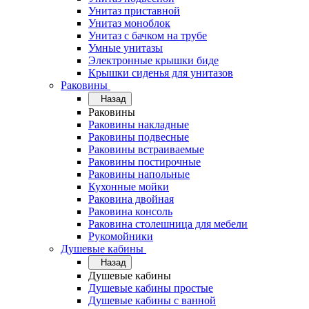
Унитаз приставной
Унитаз моноблок
Унитаз с бачком на трубе
Умные унитазы
Электронные крышки биде
Крышки сиденья для унитазов
Раковины
Назад
Раковины
Раковины накладные
Раковины подвесные
Раковины встраиваемые
Раковины постирочные
Раковины напольные
Кухонные мойки
Раковина двойная
Раковина консоль
Раковина столешница для мебели
Рукомойники
Душевые кабины
Назад
Душевые кабины
Душевые кабины простые
Душевые кабины с ванной