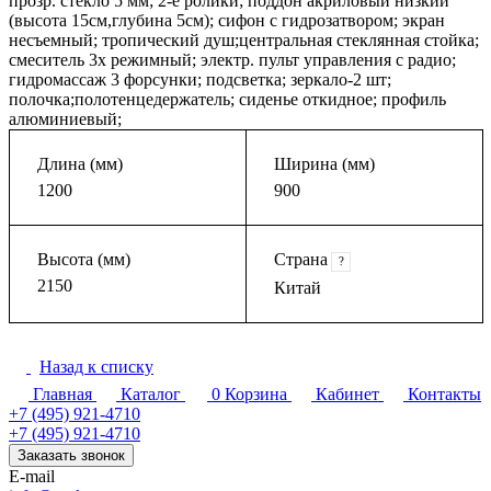
прозр. стекло 5 мм; 2-е ролики; поддон акриловый низкий
(высота 15см,глубина 5см); сифон с гидрозатвором; экран
несъемный; тропический душ;центральная стеклянная стойка;
смеситель 3х режимный; электр. пульт управления с радио;
гидромассаж 3 форсунки; подсветка; зеркало-2 шт;
полочка;полотенцедержатель; сиденье откидное; профиль
алюминиевый;
Длина (мм)
Ширина (мм)
1200
900
Высота (мм)
Страна
?
2150
Китай
Назад к списку
Главная
Каталог
0
Корзина
Кабинет
Контакты
+7 (495) 921-4710
+7 (495) 921-4710
Заказать звонок
E-mail