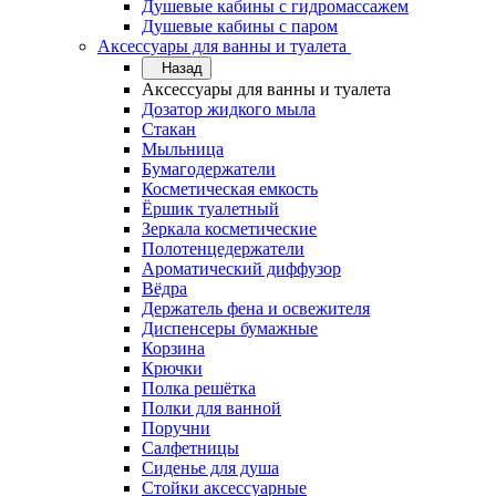
Душевые кабины с гидромассажем
Душевые кабины с паром
Аксессуары для ванны и туалета
Назад
Аксессуары для ванны и туалета
Дозатор жидкого мыла
Стакан
Мыльница
Бумагодержатели
Косметическая емкость
Ёршик туалетный
Зеркала косметические
Полотенцедержатели
Ароматический диффузор
Вёдра
Держатель фена и освежителя
Диспенсеры бумажные
Корзина
Крючки
Полка решётка
Полки для ванной
Поручни
Салфетницы
Сиденье для душа
Стойки аксессуарные