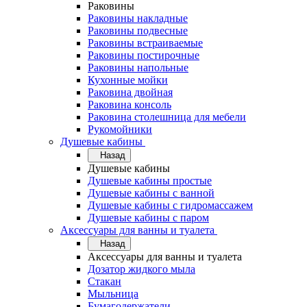
Раковины
Раковины накладные
Раковины подвесные
Раковины встраиваемые
Раковины постирочные
Раковины напольные
Кухонные мойки
Раковина двойная
Раковина консоль
Раковина столешница для мебели
Рукомойники
Душевые кабины
Назад
Душевые кабины
Душевые кабины простые
Душевые кабины с ванной
Душевые кабины с гидромассажем
Душевые кабины с паром
Аксессуары для ванны и туалета
Назад
Аксессуары для ванны и туалета
Дозатор жидкого мыла
Стакан
Мыльница
Бумагодержатели