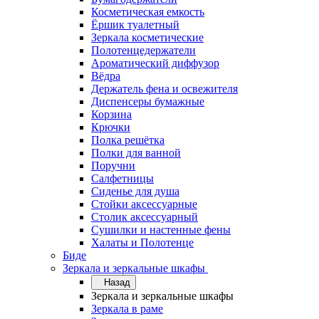
Косметическая емкость
Ёршик туалетный
Зеркала косметические
Полотенцедержатели
Ароматический диффузор
Вёдра
Держатель фена и освежителя
Диспенсеры бумажные
Корзина
Крючки
Полка решётка
Полки для ванной
Поручни
Салфетницы
Сиденье для душа
Стойки аксессуарные
Столик аксессуарный
Сушилки и настенные фены
Халаты и Полотенце
Биде
Зеркала и зеркальные шкафы
Назад
Зеркала и зеркальные шкафы
Зеркала в раме