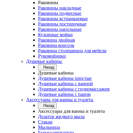
Раковины
Раковины накладные
Раковины подвесные
Раковины встраиваемые
Раковины постирочные
Раковины напольные
Кухонные мойки
Раковина двойная
Раковина консоль
Раковина столешница для мебели
Рукомойники
Душевые кабины
Назад
Душевые кабины
Душевые кабины простые
Душевые кабины с ванной
Душевые кабины с гидромассажем
Душевые кабины с паром
Аксессуары для ванны и туалета
Назад
Аксессуары для ванны и туалета
Дозатор жидкого мыла
Стакан
Мыльница
Бумагодержатели