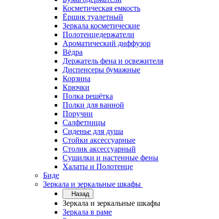
Косметическая емкость
Ёршик туалетный
Зеркала косметические
Полотенцедержатели
Ароматический диффузор
Вёдра
Держатель фена и освежителя
Диспенсеры бумажные
Корзина
Крючки
Полка решётка
Полки для ванной
Поручни
Салфетницы
Сиденье для душа
Стойки аксессуарные
Столик аксессуарный
Сушилки и настенные фены
Халаты и Полотенце
Биде
Зеркала и зеркальные шкафы
Назад
Зеркала и зеркальные шкафы
Зеркала в раме