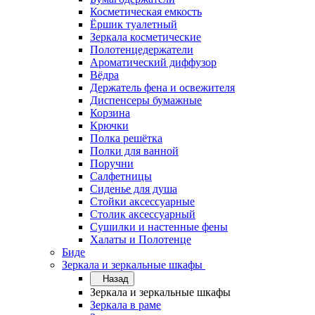
Косметическая емкость
Ёршик туалетный
Зеркала косметические
Полотенцедержатели
Ароматический диффузор
Вёдра
Держатель фена и освежителя
Диспенсеры бумажные
Корзина
Крючки
Полка решётка
Полки для ванной
Поручни
Салфетницы
Сиденье для душа
Стойки аксессуарные
Столик аксессуарный
Сушилки и настенные фены
Халаты и Полотенце
Биде
Зеркала и зеркальные шкафы
Назад
Зеркала и зеркальные шкафы
Зеркала в раме