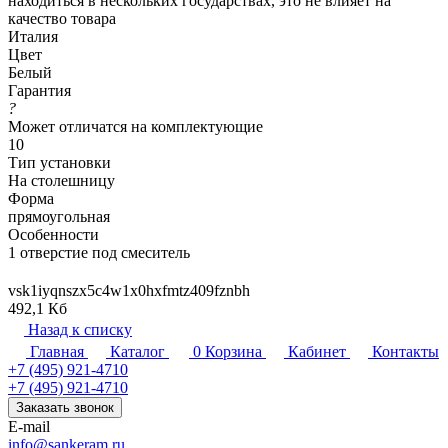
находиться в нескольких государствах, это не влияет на
качество товара
Италия
Цвет
Белый
Гарантия
?
Может отличатся на комплектующие
10
Тип установки
На столешницу
Форма
прямоугольная
Особенности
1 отверстие под смеситель
vsk1iyqnszx5c4w1x0hxfmtz409fznbh
492,1 Кб
Назад к списку
Главная
Каталог
0
Корзина
Кабинет
Контакты
+7 (495) 921-4710
+7 (495) 921-4710
Заказать звонок
E-mail
info@sankeram.ru