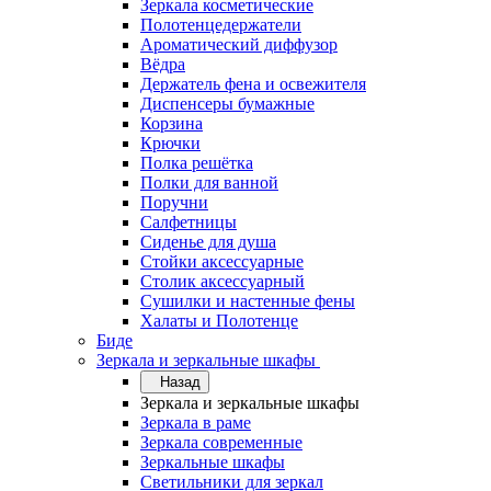
Зеркала косметические
Полотенцедержатели
Ароматический диффузор
Вёдра
Держатель фена и освежителя
Диспенсеры бумажные
Корзина
Крючки
Полка решётка
Полки для ванной
Поручни
Салфетницы
Сиденье для душа
Стойки аксессуарные
Столик аксессуарный
Сушилки и настенные фены
Халаты и Полотенце
Биде
Зеркала и зеркальные шкафы
Назад
Зеркала и зеркальные шкафы
Зеркала в раме
Зеркала современные
Зеркальные шкафы
Светильники для зеркал