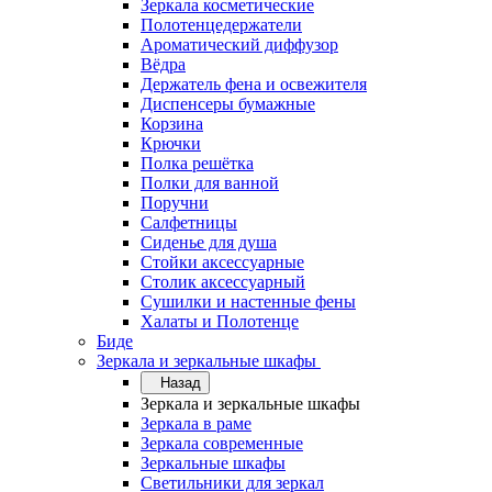
Зеркала косметические
Полотенцедержатели
Ароматический диффузор
Вёдра
Держатель фена и освежителя
Диспенсеры бумажные
Корзина
Крючки
Полка решётка
Полки для ванной
Поручни
Салфетницы
Сиденье для душа
Стойки аксессуарные
Столик аксессуарный
Сушилки и настенные фены
Халаты и Полотенце
Биде
Зеркала и зеркальные шкафы
Назад
Зеркала и зеркальные шкафы
Зеркала в раме
Зеркала современные
Зеркальные шкафы
Светильники для зеркал