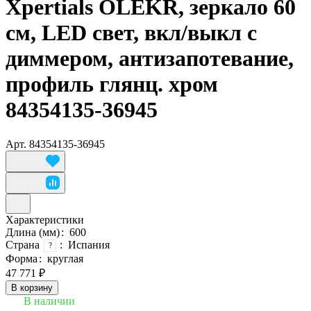
Xpertials OLEKR, зеркало 60
см, LED свет, вкл/выкл с
диммером, антизапотевание,
профиль глянц. хром
84354135-36945
Арт.
84354135-36945
Характеристики
Длина (мм)
:
600
Страна
:
Испания
?
Форма
:
круглая
47 771 ₽
В корзину
В наличии