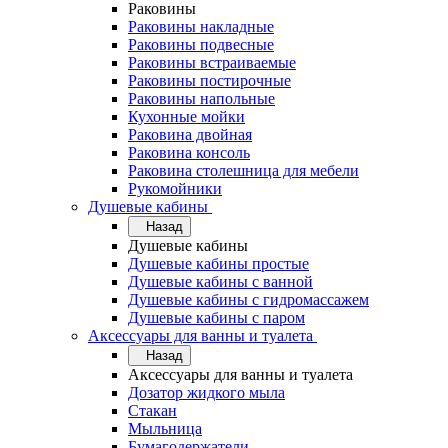
Раковины
Раковины накладные
Раковины подвесные
Раковины встраиваемые
Раковины постирочные
Раковины напольные
Кухонные мойки
Раковина двойная
Раковина консоль
Раковина столешница для мебели
Рукомойники
Душевые кабины
Назад
Душевые кабины
Душевые кабины простые
Душевые кабины с ванной
Душевые кабины с гидромассажем
Душевые кабины с паром
Аксессуары для ванны и туалета
Назад
Аксессуары для ванны и туалета
Дозатор жидкого мыла
Стакан
Мыльница
Бумагодержатели