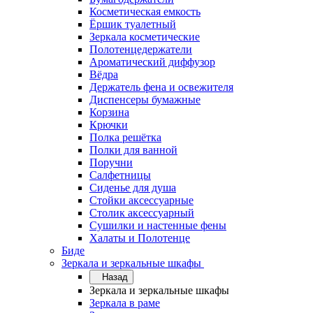
Косметическая емкость
Ёршик туалетный
Зеркала косметические
Полотенцедержатели
Ароматический диффузор
Вёдра
Держатель фена и освежителя
Диспенсеры бумажные
Корзина
Крючки
Полка решётка
Полки для ванной
Поручни
Салфетницы
Сиденье для душа
Стойки аксессуарные
Столик аксессуарный
Сушилки и настенные фены
Халаты и Полотенце
Биде
Зеркала и зеркальные шкафы
Назад
Зеркала и зеркальные шкафы
Зеркала в раме