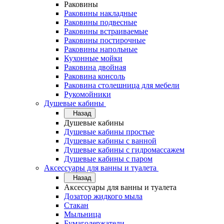
Раковины
Раковины накладные
Раковины подвесные
Раковины встраиваемые
Раковины постирочные
Раковины напольные
Кухонные мойки
Раковина двойная
Раковина консоль
Раковина столешница для мебели
Рукомойники
Душевые кабины
Назад
Душевые кабины
Душевые кабины простые
Душевые кабины с ванной
Душевые кабины с гидромассажем
Душевые кабины с паром
Аксессуары для ванны и туалета
Назад
Аксессуары для ванны и туалета
Дозатор жидкого мыла
Стакан
Мыльница
Бумагодержатели