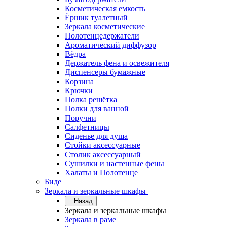
Косметическая емкость
Ёршик туалетный
Зеркала косметические
Полотенцедержатели
Ароматический диффузор
Вёдра
Держатель фена и освежителя
Диспенсеры бумажные
Корзина
Крючки
Полка решётка
Полки для ванной
Поручни
Салфетницы
Сиденье для душа
Стойки аксессуарные
Столик аксессуарный
Сушилки и настенные фены
Халаты и Полотенце
Биде
Зеркала и зеркальные шкафы
Назад
Зеркала и зеркальные шкафы
Зеркала в раме