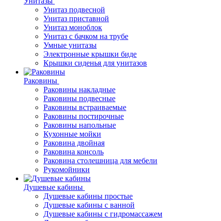
Унитазы
Унитаз подвесной
Унитаз приставной
Унитаз моноблок
Унитаз с бачком на трубе
Умные унитазы
Электронные крышки биде
Крышки сиденья для унитазов
Раковины
Раковины накладные
Раковины подвесные
Раковины встраиваемые
Раковины постирочные
Раковины напольные
Кухонные мойки
Раковина двойная
Раковина консоль
Раковина столешница для мебели
Рукомойники
Душевые кабины
Душевые кабины простые
Душевые кабины с ванной
Душевые кабины с гидромассажем