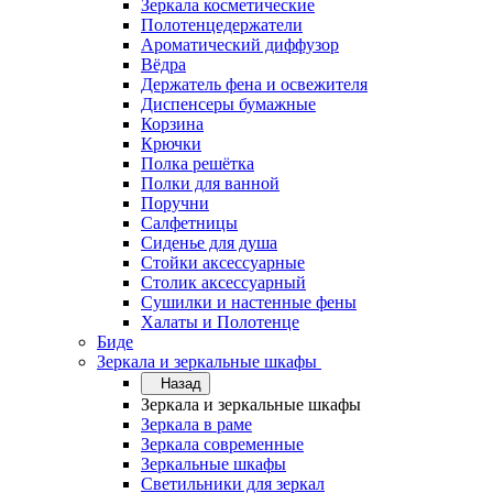
Зеркала косметические
Полотенцедержатели
Ароматический диффузор
Вёдра
Держатель фена и освежителя
Диспенсеры бумажные
Корзина
Крючки
Полка решётка
Полки для ванной
Поручни
Салфетницы
Сиденье для душа
Стойки аксессуарные
Столик аксессуарный
Сушилки и настенные фены
Халаты и Полотенце
Биде
Зеркала и зеркальные шкафы
Назад
Зеркала и зеркальные шкафы
Зеркала в раме
Зеркала современные
Зеркальные шкафы
Светильники для зеркал