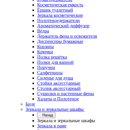
Косметическая емкость
Ёршик туалетный
Зеркала косметические
Полотенцедержатели
Ароматический диффузор
Вёдра
Держатель фена и освежителя
Диспенсеры бумажные
Корзина
Крючки
Полка решётка
Полки для ванной
Поручни
Салфетницы
Сиденье для душа
Стойки аксессуарные
Столик аксессуарный
Сушилки и настенные фены
Халаты и Полотенце
Биде
Зеркала и зеркальные шкафы
Назад
Зеркала и зеркальные шкафы
Зеркала в раме