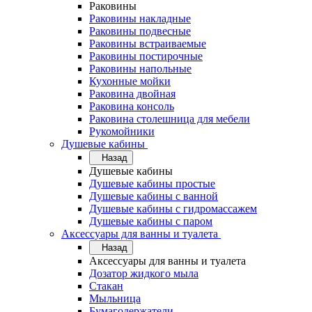
Раковины
Раковины накладные
Раковины подвесные
Раковины встраиваемые
Раковины постирочные
Раковины напольные
Кухонные мойки
Раковина двойная
Раковина консоль
Раковина столешница для мебели
Рукомойники
Душевые кабины
Назад
Душевые кабины
Душевые кабины простые
Душевые кабины с ванной
Душевые кабины с гидромассажем
Душевые кабины с паром
Аксессуары для ванны и туалета
Назад
Аксессуары для ванны и туалета
Дозатор жидкого мыла
Стакан
Мыльница
Бумагодержатели