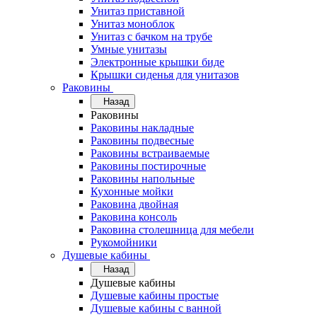
Унитаз приставной
Унитаз моноблок
Унитаз с бачком на трубе
Умные унитазы
Электронные крышки биде
Крышки сиденья для унитазов
Раковины
Назад
Раковины
Раковины накладные
Раковины подвесные
Раковины встраиваемые
Раковины постирочные
Раковины напольные
Кухонные мойки
Раковина двойная
Раковина консоль
Раковина столешница для мебели
Рукомойники
Душевые кабины
Назад
Душевые кабины
Душевые кабины простые
Душевые кабины с ванной