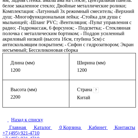
мм; Задняя стенка: амальгама на стекле; Центральная панель:
белое закаленное стекло; Двойные металлические ролики;
Комплектация: -Латунный 3х режимный смеситель; -Верхний
душ; -Многофункциональная лейка; -Стойка для душа с
мыльницей; -Шланг PVC; -Вентиляция; -Пульт управления с
радио; -Гидромассаж, 6 форсунок; - Подсветка; - Стеклянная
полочка с металлическим бортиком; - Поддон усиленный
акриловый низкий (высота 16см, глубина 5см) с
антискользящим покрытием; - Сифон с гидрозатвором; Экран
несъемный; Бессиликоновая сборка
Длина (мм)
Ширина (мм)
1200
1200
Высота (мм)
Страна
?
2200
Китай
Назад к списку
Главная
Каталог
0
Корзина
Кабинет
Контакты
+7 (495) 921-4710