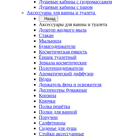
Душевые кабины с гидромассажем
Душевые кабины с паром
Аксессуары для ванны и туалета
Назад
Аксессуары для ванны и туалета
Дозатор жидкого мыла
Стакан
Мыльница
Бумагодержатели
Косметическая емкость
Ёршик туалетный
Зеркала косметические
Полотенцедержатели
Ароматический диффузор
Вёдра
Держатель фена и освежителя
Диспенсеры бумажные
Корзина
Крючки
Полка решётка
Полки для ванной
Поручни
Салфетницы
Сиденье для душа
Стойки аксессуарные