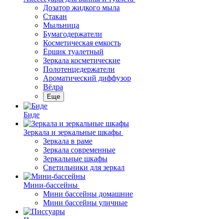
Дозатор жидкого мыла
Стакан
Мыльница
Бумагодержатели
Косметическая емкость
Ёршик туалетный
Зеркала косметические
Полотенцедержатели
Ароматический диффузор
Вёдра
Еще
Биде
Зеркала и зеркальные шкафы
Зеркала в раме
Зеркала современные
Зеркальные шкафы
Светильники для зеркал
Мини-бассейны
Мини бассейны домашние
Мини бассейны уличные