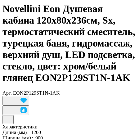
Novellini Eon Душевая
кабина 120х80х236см, Sx,
термостатический смеситель,
турецкая баня, гидромассаж,
верхний душ, LED подсветка,
стекло, цвет: хром/белый
глянец EON2P129ST1N-1AK
Арт.
EON2P129ST1N-1AK
Характеристики
Длина (мм)
:
1200
Ширина (мм)
:
900