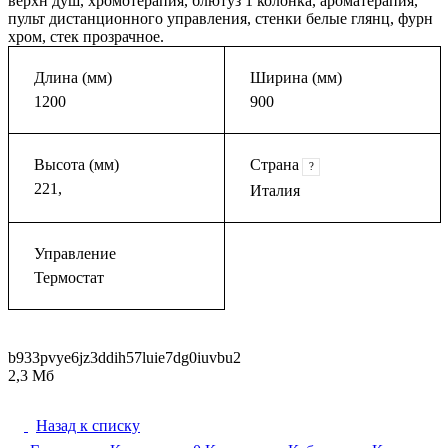
верхн душ, хромотерапия, блютуз 1 колонка, ароматерапия,
пульт дистанционного управления, стенки белые глянц, фурн
хром, стек прозрачное.
Длина (мм)
Ширина (мм)
1200
900
Высота (мм)
Страна
?
221,
Италия
Управление
Термостат
b933pvye6jz3ddih57luie7dg0iuvbu2
2,3 Мб
Назад к списку