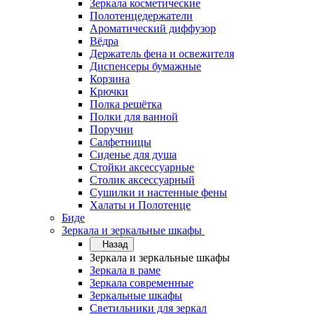
Зеркала косметические
Полотенцедержатели
Ароматический диффузор
Вёдра
Держатель фена и освежителя
Диспенсеры бумажные
Корзина
Крючки
Полка решётка
Полки для ванной
Поручни
Салфетницы
Сиденье для душа
Стойки аксессуарные
Столик аксессуарный
Сушилки и настенные фены
Халаты и Полотенце
Биде
Зеркала и зеркальные шкафы
Назад
Зеркала и зеркальные шкафы
Зеркала в раме
Зеркала современные
Зеркальные шкафы
Светильники для зеркал