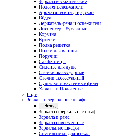
Зеркала косметические
Полотенцедержатели
Ароматический диффузор
Вёдра
Держатель фена и освежителя
Диспенсеры бумажные
Корзина
Крючки
Полка решётка
Полки для ванной
Поручни
Салфетницы
Сиденье для душа
Стойки аксессуарные
Столик аксессуарный
Сушилки и настенные фены
Халаты и Полотенце
Биде
Зеркала и зеркальные шкафы
Назад
Зеркала и зеркальные шкафы
Зеркала в раме
Зеркала современные
Зеркальные шкафы
Светильники для зеркал