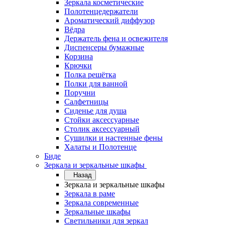
Зеркала косметические
Полотенцедержатели
Ароматический диффузор
Вёдра
Держатель фена и освежителя
Диспенсеры бумажные
Корзина
Крючки
Полка решётка
Полки для ванной
Поручни
Салфетницы
Сиденье для душа
Стойки аксессуарные
Столик аксессуарный
Сушилки и настенные фены
Халаты и Полотенце
Биде
Зеркала и зеркальные шкафы
Назад
Зеркала и зеркальные шкафы
Зеркала в раме
Зеркала современные
Зеркальные шкафы
Светильники для зеркал