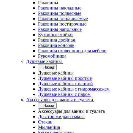
Раковины
Раковины накладные
Раковины подвесные
Раковины встраиваемые
Раковины постирочные
Раковины напольные
Кухонные мойки
Раковина двойная
Раковина консоль
Раковина столешница для мебели
Рукомойники
Душевые кабины
Назад
Душевые кабины
Душевые кабины простые
Душевые кабины с ванной
Душевые кабины с гидромассажем
Душевые кабины с паром
Аксессуары для ванны и туалета
Назад
Аксессуары для ванны и туалета
Дозатор жидкого мыла
Стакан
Мыльница
Бумагодержатели