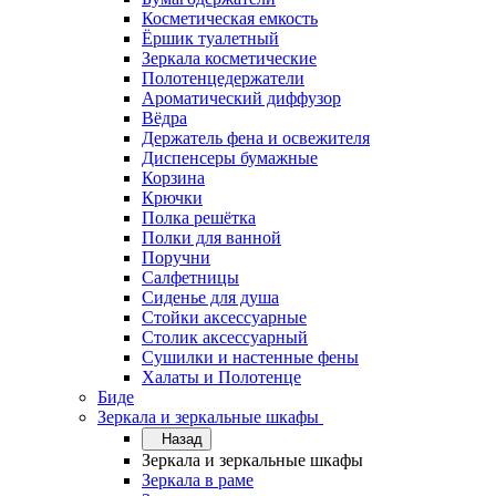
Косметическая емкость
Ёршик туалетный
Зеркала косметические
Полотенцедержатели
Ароматический диффузор
Вёдра
Держатель фена и освежителя
Диспенсеры бумажные
Корзина
Крючки
Полка решётка
Полки для ванной
Поручни
Салфетницы
Сиденье для душа
Стойки аксессуарные
Столик аксессуарный
Сушилки и настенные фены
Халаты и Полотенце
Биде
Зеркала и зеркальные шкафы
Назад
Зеркала и зеркальные шкафы
Зеркала в раме