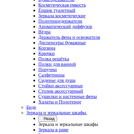
Косметическая емкость
Ёршик туалетный
Зеркала косметические
Полотенцедержатели
Ароматический диффузор
Вёдра
Держатель фена и освежителя
Диспенсеры бумажные
Корзина
Крючки
Полка решётка
Полки для ванной
Поручни
Салфетницы
Сиденье для душа
Стойки аксессуарные
Столик аксессуарный
Сушилки и настенные фены
Халаты и Полотенце
Биде
Зеркала и зеркальные шкафы
Назад
Зеркала и зеркальные шкафы
Зеркала в раме