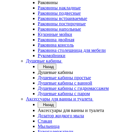
Раковины
Раковины накладные
Раковины подвесные
Раковины встраиваемые
Раковины постирочные
Раковины напольные
Кухонные мойки
Раковина двойная
Раковина консоль
Раковина столешница для мебели
Рукомойники
Душевые кабины
Назад
Душевые кабины
Душевые кабины простые
Душевые кабины с ванной
Душевые кабины с гидромассажем
Душевые кабины с паром
Аксессуары для ванны и туалета
Назад
Аксессуары для ванны и туалета
Дозатор жидкого мыла
Стакан
Мыльница
Бумагодержатели