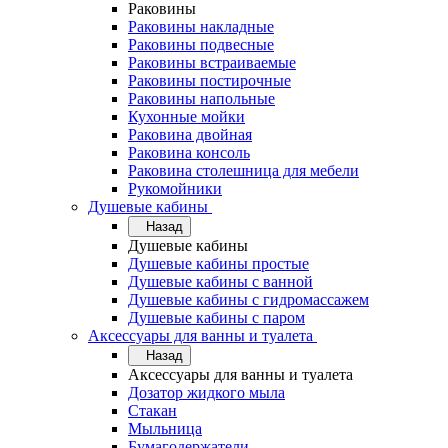
Раковины
Раковины накладные
Раковины подвесные
Раковины встраиваемые
Раковины постирочные
Раковины напольные
Кухонные мойки
Раковина двойная
Раковина консоль
Раковина столешница для мебели
Рукомойники
Душевые кабины
Назад
Душевые кабины
Душевые кабины простые
Душевые кабины с ванной
Душевые кабины с гидромассажем
Душевые кабины с паром
Аксессуары для ванны и туалета
Назад
Аксессуары для ванны и туалета
Дозатор жидкого мыла
Стакан
Мыльница
Бумагодержатели