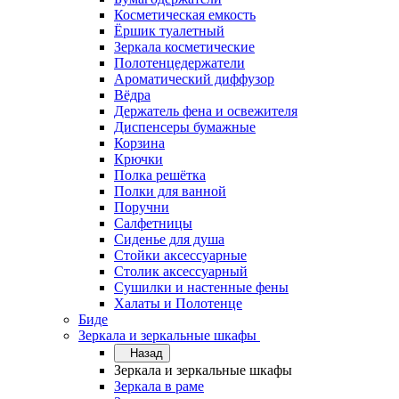
Косметическая емкость
Ёршик туалетный
Зеркала косметические
Полотенцедержатели
Ароматический диффузор
Вёдра
Держатель фена и освежителя
Диспенсеры бумажные
Корзина
Крючки
Полка решётка
Полки для ванной
Поручни
Салфетницы
Сиденье для душа
Стойки аксессуарные
Столик аксессуарный
Сушилки и настенные фены
Халаты и Полотенце
Биде
Зеркала и зеркальные шкафы
Назад
Зеркала и зеркальные шкафы
Зеркала в раме