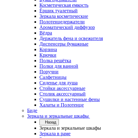
Косметическая емкость
Ёршик туалетный
Зеркала косметические
Полотенцедержатели
Ароматический диффузор
Вёдра
Держатель фена и освежителя
Диспенсеры бумажные
Корзина
Крючки
Полка решётка
Полки для ванной
Поручни
Салфетницы
Сиденье для душа
Стойки аксессуарные
Столик аксессуарный
Сушилки и настенные фены
Халаты и Полотенце
Биде
Зеркала и зеркальные шкафы
Назад
Зеркала и зеркальные шкафы
Зеркала в раме