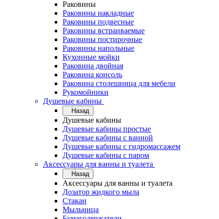
Раковины
Раковины накладные
Раковины подвесные
Раковины встраиваемые
Раковины постирочные
Раковины напольные
Кухонные мойки
Раковина двойная
Раковина консоль
Раковина столешница для мебели
Рукомойники
Душевые кабины
Назад
Душевые кабины
Душевые кабины простые
Душевые кабины с ванной
Душевые кабины с гидромассажем
Душевые кабины с паром
Аксессуары для ванны и туалета
Назад
Аксессуары для ванны и туалета
Дозатор жидкого мыла
Стакан
Мыльница
Бумагодержатели