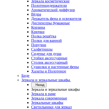
Зеркала косметические
Полотенцедержатели
Ароматический диффузор
Вёдра
Держатель фена и освежителя
Диспенсеры бумажные
Корзина
Крючки
Полка решётка
Полки для ванной
Поручни
Салфетницы
Сиденье для душа
Стойки аксессуарные
Столик аксессуарный
Сушилки и настенные фены
Халаты и Полотенце
Биде
Зеркала и зеркальные шкафы
Назад
Зеркала и зеркальные шкафы
Зеркала в раме
Зеркала современные
Зеркальные шкафы
Светильники для зеркал