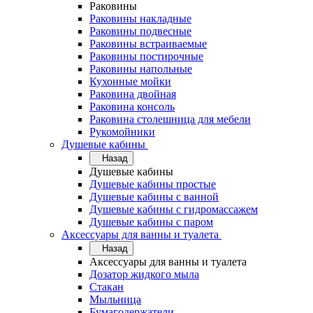
Раковины
Раковины накладные
Раковины подвесные
Раковины встраиваемые
Раковины постирочные
Раковины напольные
Кухонные мойки
Раковина двойная
Раковина консоль
Раковина столешница для мебели
Рукомойники
Душевые кабины
Назад
Душевые кабины
Душевые кабины простые
Душевые кабины с ванной
Душевые кабины с гидромассажем
Душевые кабины с паром
Аксессуары для ванны и туалета
Назад
Аксессуары для ванны и туалета
Дозатор жидкого мыла
Стакан
Мыльница
Бумагодержатели