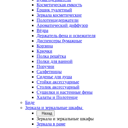
Косметическая емкость
Ёршик туалетный
Зеркала косметические
Полотенцедержатели
Ароматический диффузор
Вёдра
Держатель фена и освежителя
Диспенсеры бумажные
Корзина
Крючки
Полка решётка
Полки для ванной
Поручни
Салфетницы
Сиденье для душа
Стойки аксессуарные
Столик аксессуарный
Сушилки и настенные фены
Халаты и Полотенце
Биде
Зеркала и зеркальные шкафы
Назад
Зеркала и зеркальные шкафы
Зеркала в раме