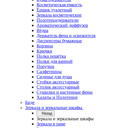
Косметическая емкость
Ёршик туалетный
Зеркала косметические
Полотенцедержатели
Ароматический диффузор
Вёдра
Держатель фена и освежителя
Диспенсеры бумажные
Корзина
Крючки
Полка решётка
Полки для ванной
Поручни
Салфетницы
Сиденье для душа
Стойки аксессуарные
Столик аксессуарный
Сушилки и настенные фены
Халаты и Полотенце
Биде
Зеркала и зеркальные шкафы
Назад
Зеркала и зеркальные шкафы
Зеркала в раме