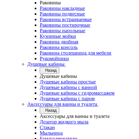
Раковины
Раковины накладные
Раковины подвесные
Раковины встраиваемые
Раковины постирочные
Раковины напольные
Кухонные мойки
Раковина двойная
Раковина консоль
Раковина столешница для мебели
Рукомойники
Душевые кабины
Назад
Душевые кабины
Душевые кабины простые
Душевые кабины с ванной
Душевые кабины с гидромассажем
Душевые кабины с паром
Аксессуары для ванны и туалета
Назад
Аксессуары для ванны и туалета
Дозатор жидкого мыла
Стакан
Мыльница
Бумагодержатели