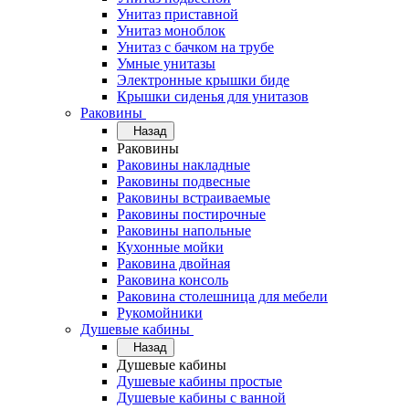
Унитаз приставной
Унитаз моноблок
Унитаз с бачком на трубе
Умные унитазы
Электронные крышки биде
Крышки сиденья для унитазов
Раковины
Назад
Раковины
Раковины накладные
Раковины подвесные
Раковины встраиваемые
Раковины постирочные
Раковины напольные
Кухонные мойки
Раковина двойная
Раковина консоль
Раковина столешница для мебели
Рукомойники
Душевые кабины
Назад
Душевые кабины
Душевые кабины простые
Душевые кабины с ванной