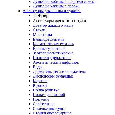
Душевые кабины с гидромассажем
Душевые кабины с паром
Аксессуары для ванны и туалета
Назад
Аксессуары для ванны и туалета
Дозатор жидкого мыла
Стакан
Мыльница
Бумагодержатели
Косметическая емкость
Ёршик туалетный
Зеркала косметические
Полотенцедержатели
Ароматический диффузор
Вёдра
Держатель фена и освежителя
Диспенсеры бумажные
Корзина
Крючки
Полка решётка
Полки для ванной
Поручни
Салфетницы
Сиденье для душа
Стойки аксессуарные