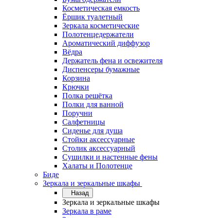
Косметическая емкость
Ёршик туалетный
Зеркала косметические
Полотенцедержатели
Ароматический диффузор
Вёдра
Держатель фена и освежителя
Диспенсеры бумажные
Корзина
Крючки
Полка решётка
Полки для ванной
Поручни
Салфетницы
Сиденье для душа
Стойки аксессуарные
Столик аксессуарный
Сушилки и настенные фены
Халаты и Полотенце
Биде
Зеркала и зеркальные шкафы
Назад
Зеркала и зеркальные шкафы
Зеркала в раме