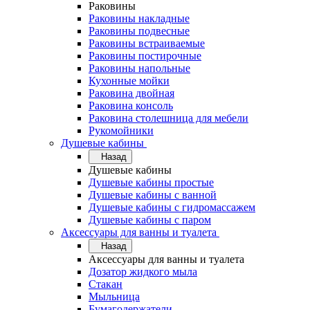
Раковины
Раковины накладные
Раковины подвесные
Раковины встраиваемые
Раковины постирочные
Раковины напольные
Кухонные мойки
Раковина двойная
Раковина консоль
Раковина столешница для мебели
Рукомойники
Душевые кабины
Назад
Душевые кабины
Душевые кабины простые
Душевые кабины с ванной
Душевые кабины с гидромассажем
Душевые кабины с паром
Аксессуары для ванны и туалета
Назад
Аксессуары для ванны и туалета
Дозатор жидкого мыла
Стакан
Мыльница
Бумагодержатели