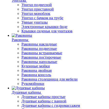
Унитазы
Унитаз подвесной
Унитаз приставной
Унитаз моноблок
Унитаз с бачком на трубе
Умные унитазы
Электронные крышки биде
Крышки сиденья для унитазов
Раковины
Раковины накладные
Раковины подвесные
Раковины встраиваемые
Раковины постирочные
Раковины напольные
Кухонные мойки
Раковина двойная
Раковина консоль
Раковина столешница для мебели
Рукомойники
Душевые кабины
Душевые кабины простые
Душевые кабины с ванной
Душевые кабины с гидромассажем