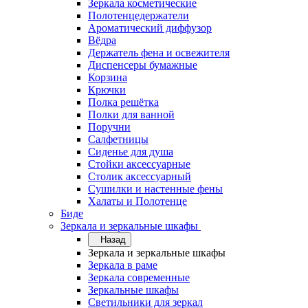
Зеркала косметические
Полотенцедержатели
Ароматический диффузор
Вёдра
Держатель фена и освежителя
Диспенсеры бумажные
Корзина
Крючки
Полка решётка
Полки для ванной
Поручни
Салфетницы
Сиденье для душа
Стойки аксессуарные
Столик аксессуарный
Сушилки и настенные фены
Халаты и Полотенце
Биде
Зеркала и зеркальные шкафы
Назад
Зеркала и зеркальные шкафы
Зеркала в раме
Зеркала современные
Зеркальные шкафы
Светильники для зеркал