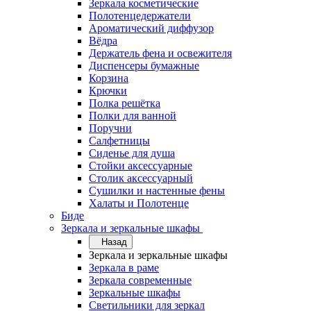
Зеркала косметические
Полотенцедержатели
Ароматический диффузор
Вёдра
Держатель фена и освежителя
Диспенсеры бумажные
Корзина
Крючки
Полка решётка
Полки для ванной
Поручни
Салфетницы
Сиденье для душа
Стойки аксессуарные
Столик аксессуарный
Сушилки и настенные фены
Халаты и Полотенце
Биде
Зеркала и зеркальные шкафы
Назад
Зеркала и зеркальные шкафы
Зеркала в раме
Зеркала современные
Зеркальные шкафы
Светильники для зеркал