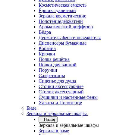
Косметическая емкость
Ёршик туалетный
Зеркала косметические
Полотенцедержатели
Ароматический диффузор
Вёдра
Держатель фена и освежителя
Диспенсеры бумажные
Корзина
Крючки
Полка решётка
Полки для ванной
Поручни
Салфетницы
Сиденье для душа
Стойки аксессуарные
Столик аксессуарный
Сушилки и настенные фены
Халаты и Полотенце
Биде
Зеркала и зеркальные шкафы
Назад
Зеркала и зеркальные шкафы
Зеркала в раме