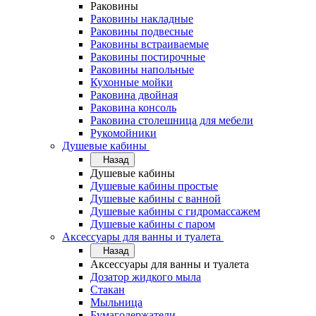
Раковины
Раковины накладные
Раковины подвесные
Раковины встраиваемые
Раковины постирочные
Раковины напольные
Кухонные мойки
Раковина двойная
Раковина консоль
Раковина столешница для мебели
Рукомойники
Душевые кабины
Назад
Душевые кабины
Душевые кабины простые
Душевые кабины с ванной
Душевые кабины с гидромассажем
Душевые кабины с паром
Аксессуары для ванны и туалета
Назад
Аксессуары для ванны и туалета
Дозатор жидкого мыла
Стакан
Мыльница
Бумагодержатели