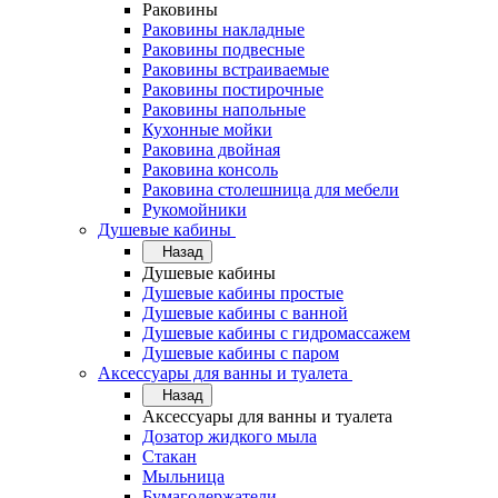
Раковины
Раковины накладные
Раковины подвесные
Раковины встраиваемые
Раковины постирочные
Раковины напольные
Кухонные мойки
Раковина двойная
Раковина консоль
Раковина столешница для мебели
Рукомойники
Душевые кабины
Назад
Душевые кабины
Душевые кабины простые
Душевые кабины с ванной
Душевые кабины с гидромассажем
Душевые кабины с паром
Аксессуары для ванны и туалета
Назад
Аксессуары для ванны и туалета
Дозатор жидкого мыла
Стакан
Мыльница
Бумагодержатели