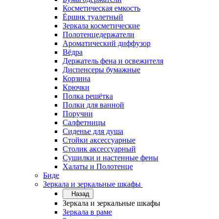
Косметическая емкость
Ёршик туалетный
Зеркала косметические
Полотенцедержатели
Ароматический диффузор
Вёдра
Держатель фена и освежителя
Диспенсеры бумажные
Корзина
Крючки
Полка решётка
Полки для ванной
Поручни
Салфетницы
Сиденье для душа
Стойки аксессуарные
Столик аксессуарный
Сушилки и настенные фены
Халаты и Полотенце
Биде
Зеркала и зеркальные шкафы
Назад
Зеркала и зеркальные шкафы
Зеркала в раме