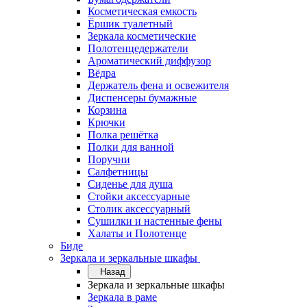
Косметическая емкость
Ёршик туалетный
Зеркала косметические
Полотенцедержатели
Ароматический диффузор
Вёдра
Держатель фена и освежителя
Диспенсеры бумажные
Корзина
Крючки
Полка решётка
Полки для ванной
Поручни
Салфетницы
Сиденье для душа
Стойки аксессуарные
Столик аксессуарный
Сушилки и настенные фены
Халаты и Полотенце
Биде
Зеркала и зеркальные шкафы
Назад
Зеркала и зеркальные шкафы
Зеркала в раме