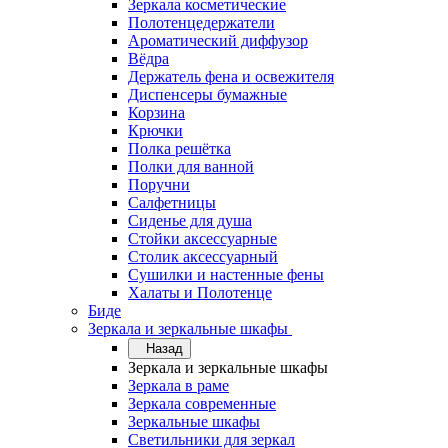
Зеркала косметические
Полотенцедержатели
Ароматический диффузор
Вёдра
Держатель фена и освежителя
Диспенсеры бумажные
Корзина
Крючки
Полка решётка
Полки для ванной
Поручни
Салфетницы
Сиденье для душа
Стойки аксессуарные
Столик аксессуарный
Сушилки и настенные фены
Халаты и Полотенце
Биде
Зеркала и зеркальные шкафы
Назад
Зеркала и зеркальные шкафы
Зеркала в раме
Зеркала современные
Зеркальные шкафы
Светильники для зеркал