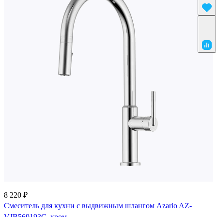
8 220 ₽
Смеситель для кухни с выдвижным шлангом Azario AZ-
VJB569193C, хром