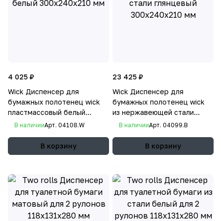
4 025 ₽
23 425 ₽
Wick Диспенсер для
Wick Диспенсер для
бумажных полотенец wick
бумажных полотенец wick
пластмассовый белый
из нержавеющей стали
300х240х210 мм
глянцевый 300х240х210 мм
В наличии
Арт.
04108.W
В наличии
Арт.
04099.B
В корзину
В корзину