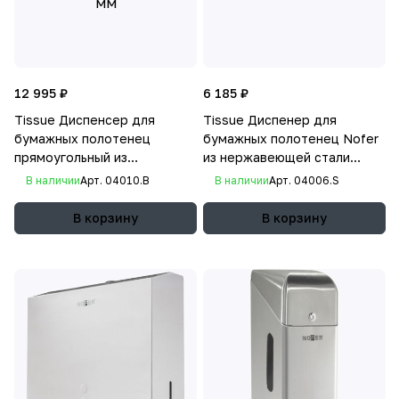
12 995 ₽
6 185 ₽
Tissue Диспенсер для
Tissue Диспенер для
бумажных полотенец
бумажных полотенец Nofer
прямоугольный из
из нержавеющей стали
нержавеющей стали
матовый 300х280х100мм
В наличии
Арт.
04010.B
В наличии
Арт.
04006.S
глянцевый 320 х 115х253 мм
В корзину
В корзину