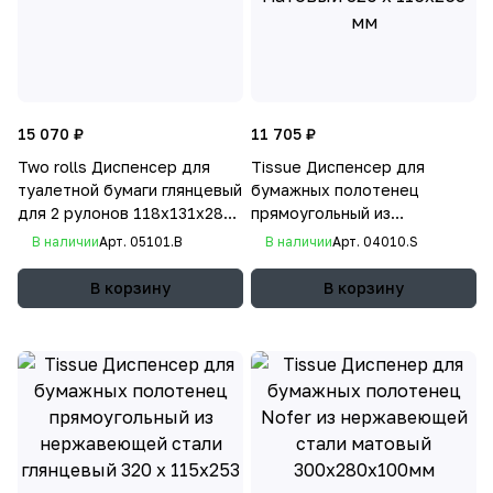
15 070 ₽
11 705 ₽
Two rolls Диспенсер для
Tissue Диспенсер для
туалетной бумаги глянцевый
бумажных полотенец
для 2 рулонов 118х131х280
прямоугольный из
мм
нержавеющей стали
В наличии
Арт.
05101.B
В наличии
Арт.
04010.S
матовый 320 х 115х253 мм
В корзину
В корзину