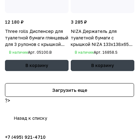
12 180 ₽
3 285 ₽
Three rolls Диспенсер для
NIZA Держатель для
туалетной бумаги глянцевый
туалетной бумаги с
для 3 рулонов с крышкой
крышкой NIZA 133х138х65
330х120х127 мм
мм
В наличии
Арт.
05100.B
В наличии
Арт.
16858.S
В корзину
В корзину
Загрузить еще
?>
Назад к списку
+7 (495) 921-4710