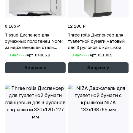
6 185 ₽
12 180 ₽
Tissue Диспенер для
Three rolls Диспенсер для
бумажных полотенец Nofer
туалетной бумаги матовый
из нержавеющей стали
для 3 рулонов с крышкой
глянцевый 300х280х100мм
В наличии
Арт.
04006.B
В наличии
Арт.
05100.S
В корзину
В корзину