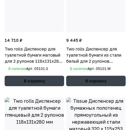
14 710 ₽
9 445 ₽
Two rolls Диспенсер для
Two rolls Диспенсер для
туалетной бумаги матовый
туалетной бумаги из стали
для 2 рулонов 118х131х280
белый для 2 рулонов
мм
118х131х280 мм
В наличии
Арт.
05101.S
В наличии
Арт.
05101.W
В корзину
В корзину