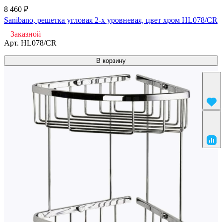
8 460 ₽
Sanibano, решетка угловая 2-х уровневая, цвет хром HL078/CR
Заказной
Арт.
HL078/CR
В корзину