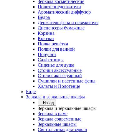
Зеркала косметические
Полотенцедержатели
Ароматический диффузор
Вёдра
Держатель фена и освежителя
Диспенсеры бумажные
Корзина
Крючки
Полка решётка
Полки для ванной
Поручни
Салфетницы
Сиденье для душа
Стойки аксессуарные
Столик аксессуарный
Сушилки и настенные фены
Халаты и Полотенце
Биде
Зеркала и зеркальные шкафы
Назад
Зеркала и зеркальные шкафы
Зеркала в раме
Зеркала современные
Зеркальные шкафы
Светильники для зеркал