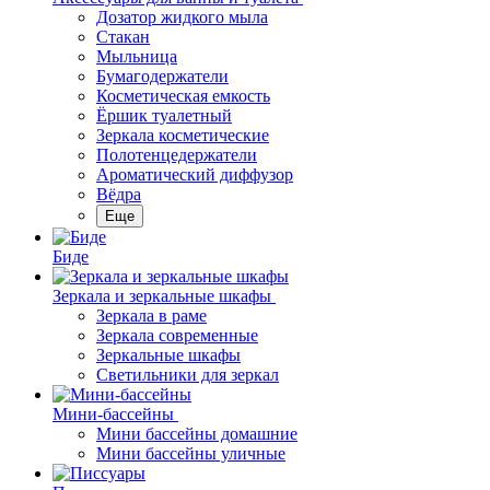
Дозатор жидкого мыла
Стакан
Мыльница
Бумагодержатели
Косметическая емкость
Ёршик туалетный
Зеркала косметические
Полотенцедержатели
Ароматический диффузор
Вёдра
Еще
Биде
Зеркала и зеркальные шкафы
Зеркала в раме
Зеркала современные
Зеркальные шкафы
Светильники для зеркал
Мини-бассейны
Мини бассейны домашние
Мини бассейны уличные