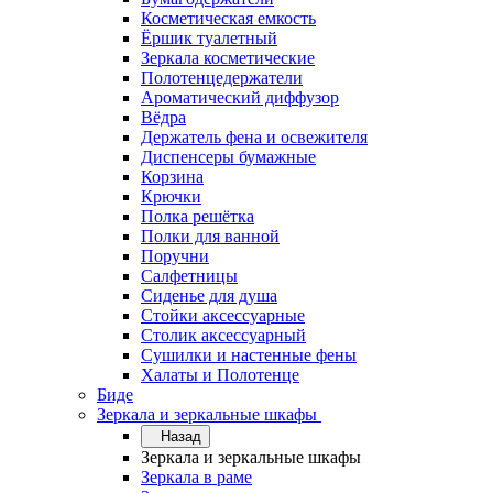
Косметическая емкость
Ёршик туалетный
Зеркала косметические
Полотенцедержатели
Ароматический диффузор
Вёдра
Держатель фена и освежителя
Диспенсеры бумажные
Корзина
Крючки
Полка решётка
Полки для ванной
Поручни
Салфетницы
Сиденье для душа
Стойки аксессуарные
Столик аксессуарный
Сушилки и настенные фены
Халаты и Полотенце
Биде
Зеркала и зеркальные шкафы
Назад
Зеркала и зеркальные шкафы
Зеркала в раме