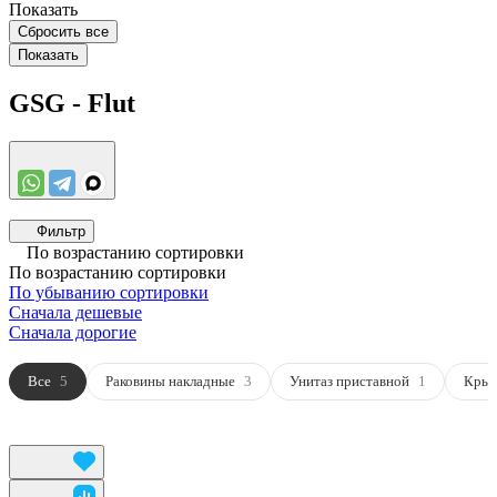
Показать
Сбросить все
GSG - Flut
Фильтр
По возрастанию сортировки
По возрастанию сортировки
По убыванию сортировки
Сначала дешевые
Сначала дорогие
Все
5
Раковины накладные
3
Унитаз приставной
1
Крыш