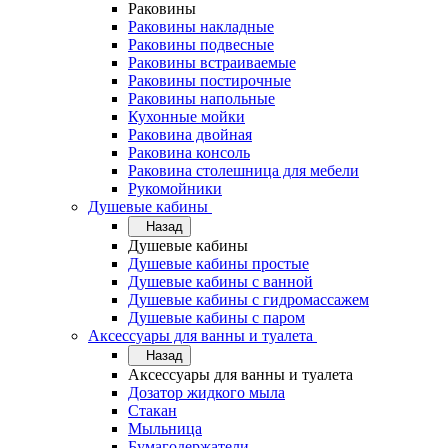
Раковины
Раковины накладные
Раковины подвесные
Раковины встраиваемые
Раковины постирочные
Раковины напольные
Кухонные мойки
Раковина двойная
Раковина консоль
Раковина столешница для мебели
Рукомойники
Душевые кабины
Назад
Душевые кабины
Душевые кабины простые
Душевые кабины с ванной
Душевые кабины с гидромассажем
Душевые кабины с паром
Аксессуары для ванны и туалета
Назад
Аксессуары для ванны и туалета
Дозатор жидкого мыла
Стакан
Мыльница
Бумагодержатели