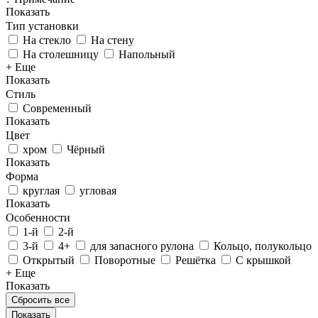
Показать
Тип установки
На стекло
На стену
На столешницу
Напольный
+ Еще
Показать
Стиль
Современный
Показать
Цвет
хром
Чёрный
Показать
Форма
круглая
угловая
Показать
Особенности
1-й
2-й
3-й
4+
для запасного рулона
Кольцо, полукольцо
Открытый
Поворотные
Решётка
С крышкой
+ Еще
Показать
Сбросить все