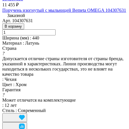
11 455 ₽
Поручень изогнутый с мыльницей Bemeta OMEGA 104307631
Заказной
Арт.
104307631
В корзину
Ширина (мм)
:
440
Материал
:
Латунь
Страна
?
Допускается отличие страны изготовителя от страны бренда,
указанной в характеристиках. Линии производства могут
находиться в нескольких государствах, это не влияет на
качество товара
:
Чехия
Цвет
:
Хром
Гарантия
?
Может отличатся на комплектующие
:
12 лет
Стиль
:
Современный