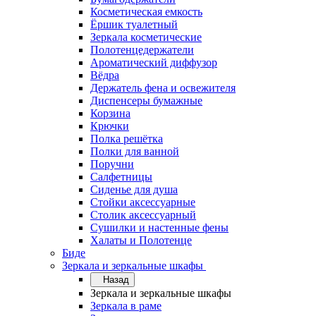
Косметическая емкость
Ёршик туалетный
Зеркала косметические
Полотенцедержатели
Ароматический диффузор
Вёдра
Держатель фена и освежителя
Диспенсеры бумажные
Корзина
Крючки
Полка решётка
Полки для ванной
Поручни
Салфетницы
Сиденье для душа
Стойки аксессуарные
Столик аксессуарный
Сушилки и настенные фены
Халаты и Полотенце
Биде
Зеркала и зеркальные шкафы
Назад
Зеркала и зеркальные шкафы
Зеркала в раме