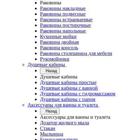
Раковины
Раковины накладные
Раковины подвесные
Раковины встраиваемые
Раковины постирочные
Раковины напольные
Кухонные мойки
Раковина двойная
Раковина консоль
Раковина столешница для мебели
Рукомойники
Душевые кабины
Назад
Душевые кабины
Душевые кабины простые
Душевые кабины с ванной
Душевые кабины с гидромассажем
Душевые кабины с паром
Аксессуары для ванны и туалета
Назад
Аксессуары для ванны и туалета
Дозатор жидкого мыла
Стакан
Мыльница
Бумагодержатели